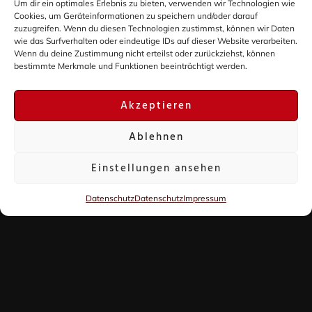
Um dir ein optimales Erlebnis zu bieten, verwenden wir Technologien wie
kulinarischen Kurzurlaub bieten. Unsere
Cookies, um Geräteinformationen zu speichern und/oder darauf
vegane/vegetarische Gerichte haben wir ins
zuzugreifen. Wenn du diesen Technologien zustimmst, können wir Daten
wie das Surfverhalten oder eindeutige IDs auf dieser Website verarbeiten.
unsrere Speisekarte besonders kenntlich
Wenn du deine Zustimmung nicht erteilst oder zurückziehst, können
gemacht.
bestimmte Merkmale und Funktionen beeinträchtigt werden.
Akzeptieren
Sind Tiere im Restaurant erlaubt?
Ablehnen
Einstellungen ansehen
Gibt es eine Terrasse bzw. einen
Außenbereich?
Datenschutz
Datenschutz
Impressum
Wie lange ist eure Küche geöffnet?
Wie sind die Öffnungszeiten an den
Feiertagen?